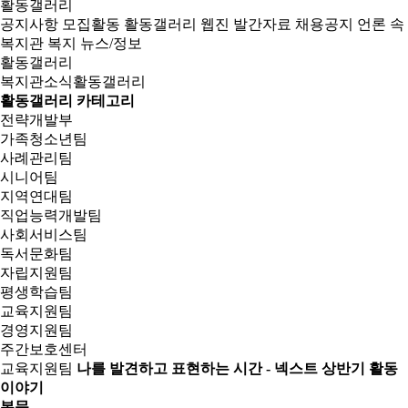
활동갤러리
공지사항
모집활동
활동갤러리
웹진
발간자료
채용공지
언론 속
복지관
복지 뉴스/정보
활동갤러리
복지관소식
활동갤러리
활동갤러리 카테고리
전략개발부
가족청소년팀
사례관리팀
시니어팀
지역연대팀
직업능력개발팀
사회서비스팀
독서문화팀
자립지원팀
평생학습팀
교육지원팀
경영지원팀
주간보호센터
교육지원팀
나를 발견하고 표현하는 시간 - 넥스트 상반기 활동
이야기
본문