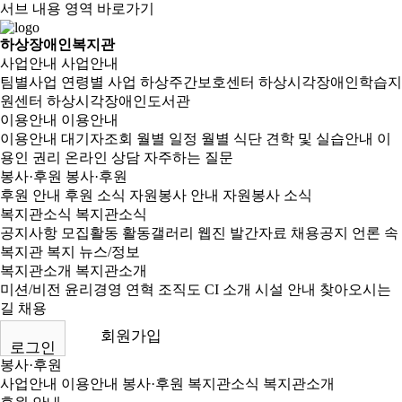
서브 내용 영역 바로가기
하상장애인복지관
사업안내
사업안내
팀별사업
연령별 사업
하상주간보호센터
하상시각장애인학습지
원센터
하상시각장애인도서관
이용안내
이용안내
이용안내
대기자조회
월별 일정
월별 식단
견학 및 실습안내
이
용인 권리
온라인 상담
자주하는 질문
봉사·후원
봉사·후원
후원 안내
후원 소식
자원봉사 안내
자원봉사 소식
복지관소식
복지관소식
공지사항
모집활동
활동갤러리
웹진
발간자료
채용공지
언론 속
복지관
복지 뉴스/정보
복지관소개
복지관소개
미션/비전
윤리경영
연혁
조직도
CI 소개
시설 안내
찾아오시는
길
채용
회원가입
로그인
봉사·후원
사업안내
이용안내
봉사·후원
복지관소식
복지관소개