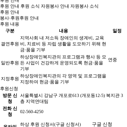
후원 안내
후원 안내
후원 소식
자원봉사 안내
자원봉사 소식
후원 안내
봉사·후원
후원 안내
후원 내용
구분
내용
일정
지역사회 내 저소득 장애인의 생계비, 교육
결연후원
비, 치료비 등 자립 생활을 도모하기 위해 현
금·품을 기부
하상장애인복지관의 프로그램과 행사 등 모
연중
일반후원
든 사업이 건강하게 운영되도록 현금·품을
기부
하상장애인복지관의 각 영역 및 프로그램을
지정후원
지정하여 현금·품을 기부
후원신청
방문 신
서울특별시 강남구 개포로613 (개포동12-5) 복지관 3
청
층 지역연대팀
전화 신
02-560-4250
청
구글 신청
하상 후원 신청서(구글 신청서)
온라인