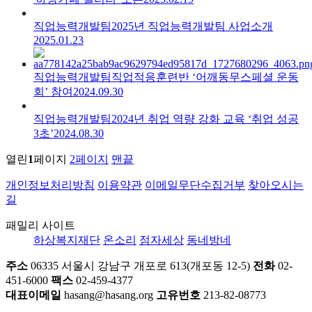
직업능력개발팀
2025년 직업능력개발팀 사업소개
2025.01.23
직업능력개발팀
직업적응훈련반 ‘어깨동무스페셜 운동
회’ 참여
2024.09.30
직업능력개발팀
2024년 취업 역량 강화 교육 ‘취업 성공
3초’
2024.08.30
열린
1
페이지
2
페이지
맨끝
개인정보처리방침
이용약관
이메일무단수집거부
찾아오시는
길
패밀리 사이트
하상복지재단
온소리
점자세상
동네방네
주소
06335 서울시 강남구 개포로 613(개포동 12-5)
전화
02-
451-6000
팩스
02-459-4377
대표이메일
hasang@hasang.org
고유번호
213-82-08773